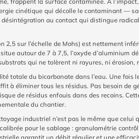
imé, frappent la surface contaminée. À l’impact,
rgie cinétique qui décolle le contaminant — sa
e désintégration au contact qui distingue radic
 2,5 sur l’échelle de Mohs) est nettement inféri
e situe autour de 7 à 7,5, l’oxyde d’aluminium dé
ubstrats qui ne tolèrent ni rayures, ni érosion, n
lité totale du bicarbonate dans l’eau. Une fois l
it à éliminer tous les résidus. Pas besoin de g
isque de résidus enfouis dans des recoins. Cette
nementale du chantier.
ttoyage industriel n’est pas le même que celui qu
alibrée pour le sablage : granulométrie contrôlé
trielle garantit un débit régulier et une efficac