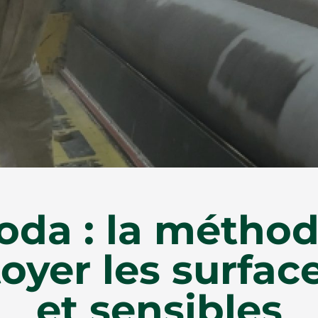
soda : la métho
oyer les surface
et sensibles