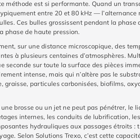
tte méthode est si performante. Quand un tran
typiquement entre 20 et 80 kHz — l’alternance 
lles. Ces bulles grossissent pendant la phase 
a phase de haute pression.
ment, sur une distance microscopique, des tem
entes à plusieurs centaines d’atmosphères. Mul
ue seconde sur toute la surface des pièces imm
rement intense, mais qui n’altère pas le substra
, graisse, particules carbonisées, biofilms, oxy
une brosse ou un jet ne peut pas pénétrer, le liq
iletages internes, les conduits de lubrification,
omposantes hydrauliques aux passages étroits : 
age. Selon Solutions Trexo, c’est cette capacité