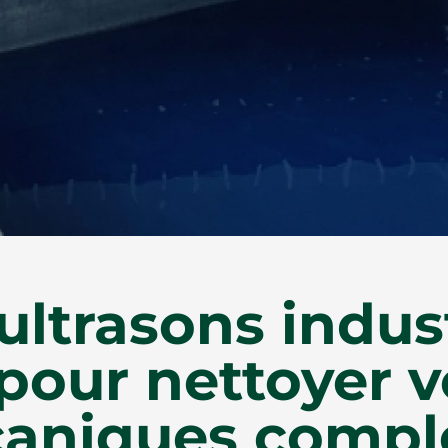
ultrasons industr
 pour nettoyer v
aniques compl