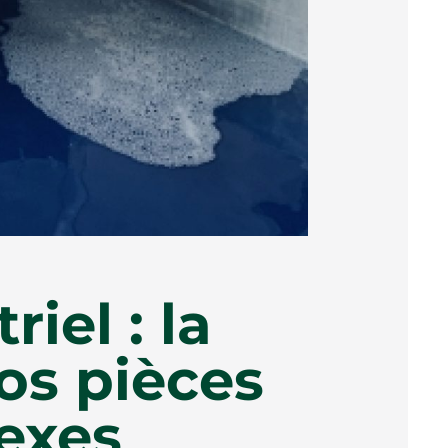
iel : la
os pièces
exes