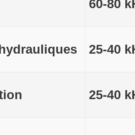
60-80 k
hydrauliques
25-40 k
tion
25-40 k